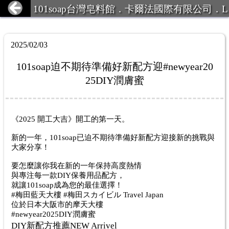
101soap台灣皂料館．卡爾法國際有限公司．L
INE ID:101Soap 客服專線:07-387
2025/02/03
101soap迫不期待準備好新配方迎#newyear20
25DIY潤膚蜜
《2025 開工大吉》
開工的第一天。
新的一年，101soap已迫不期待準備好新配方迎接新的挑戰與
大家分享！
要怎麼讓你我在新的一年保持高度熱情
與專注每一款DIY保養用品配方，
就讓101soap成為您的最佳選擇！
#梅田藍天大樓 #梅田スカイビル Travel Japan
位於日本大阪市的摩天大樓
#newyear2025DIY潤膚蜜
DIY新配方推薦NEW Arrivel