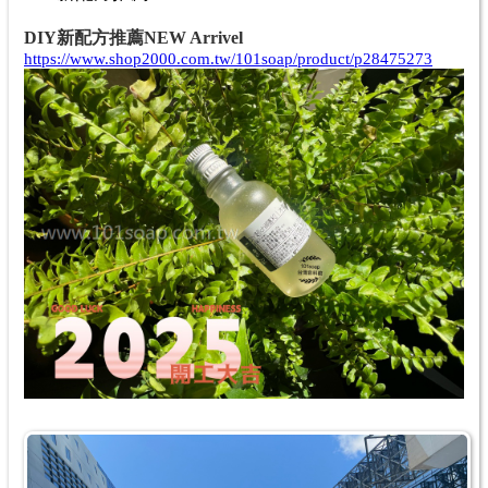
DIY新配方推薦NEW Arrivel
https://www.shop2000.com.tw/101soap/product/p28475273