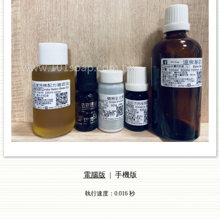
電腦版
|
手機版
執行速度
：0.016
秒