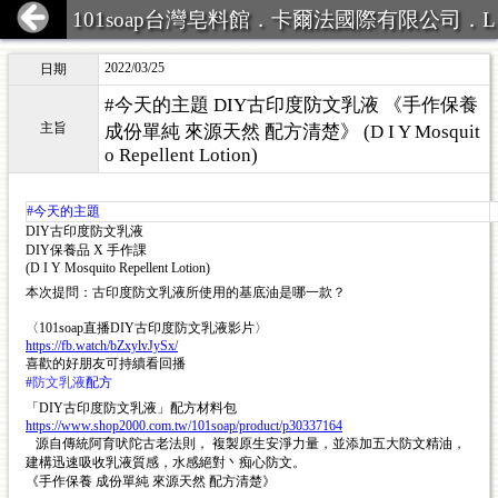
101soap台灣皂料館．卡爾法國際有限公司．L
INE ID:101Soap 客服專線:07-387
2022/03/25
日期
#今天的主題 DIY古印度防文乳液 《手作保養
主旨
成份單純 來源天然 配方清楚》 (D I Y Mosquit
o Repellent Lotion)
#今天的主題
DIY古印度防文乳液
DIY保養品 X 手作課
(D I Y Mosquito Repellent Lotion)
本次提問：古印度防文乳液所使用的基底油是哪一款？
〈101soap直播
DIY古印度防文乳液影片
〉
https://fb.watch/bZxylvJySx/
喜歡的好朋友可持續看回播
#
防文乳液
配方
「DIY古印度防文乳液」配方材料包
https://www.shop2000.com.tw/101soap/product/p30337164
   源自傳統阿育吠陀古老法則， 複製原生安淨力量，並添加五大防文精油，
建構迅速吸收乳液質感，水感絕對丶痴心防文。
《手作保養 成份單純 來源天然 配方清楚》